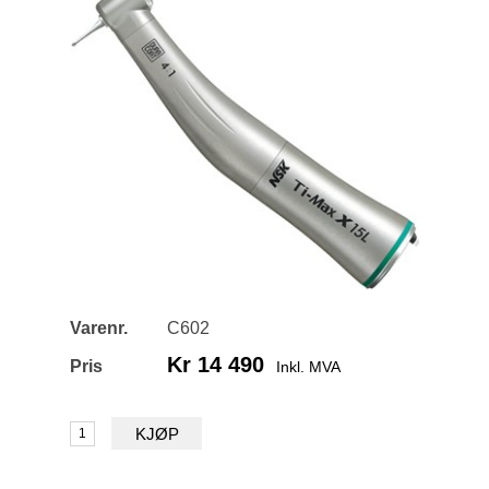
Vinkelstykker
Z Topp-serien
X Standard-serien
M Økonomi-serien
Nano-serien
Pussevinkelstykker
W&H Fusion
Turbiner og koblinger
Håndstykker og mikromotorer
Varenr.
C602
Kirurgi
Kr 14 490
Pris
Inkl. MVA
Profylakse
Endo
Kjeveortopedi