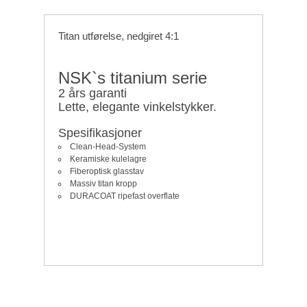
Sterilen
Lab
Titan utførelse, nedgiret 4:1
Småutstyr
NSK`s titanium serie
Forbruksvarer
2 års garanti
Lette, elegante vinkelstykker.
Innredning
Spesifikasjoner
Belysning
Clean-Head-System
Sessler
Keramiske kulelagre
Fiberoptisk glasstav
Maskinrom
Massiv titan kropp
DURACOAT ripefast overflate