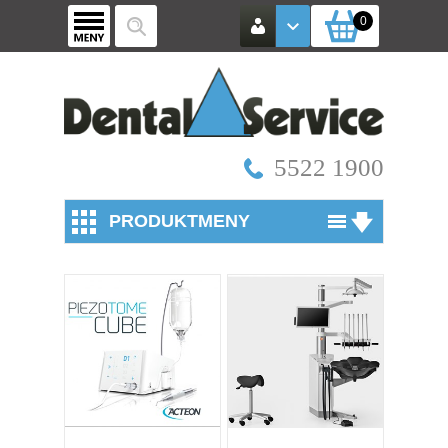
0
5522 1900
PRODUKTMENY
Utstyr
Røntgen / Kamera
Mikroskop
Vinkelstykker
Turbiner og koblinger