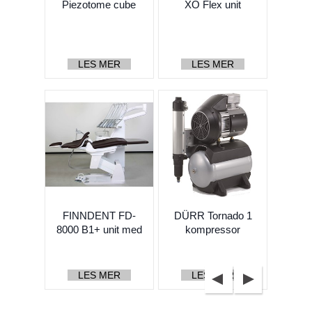
Håndstykker og mikromotorer
Piezotome cube
XO Flex unit
Kirurgi
Profylakse
LES MER
LES MER
Endo
Kjeveortopedi
Sterilen
Lab
Småutstyr
Forbruksvarer
FINNDENT FD-
DÜRR Tornado 1
8000 B1+ unit med
kompressor
Innredning
overhe...
Belysning
LES MER
LES MER
Sessler
Maskinrom