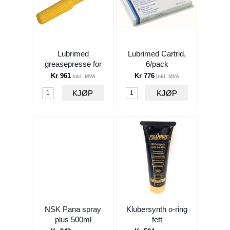
Turbiner og koblinger
Håndstykker og mikromotorer
Kirurgi
Lubrimed
Lubrimed Cartrid,
greasepresse for
6/pack
Profylakse
FG
Kr 961
Kr 776
Inkl. MVA
Inkl. MVA
Endo
Kjeveortopedi
Sterilen
Lab
Småutstyr
Forbruksvarer
XO forbruk
NSK Pana spray
Klubersynth o-ring
Finndent forbruk
plus 500ml
fett
Unit forbruk diverse