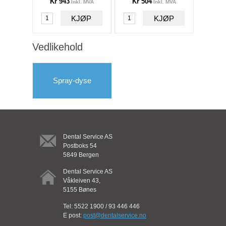
Kr 943
Kr 504
Inkl. MVA
Inkl. MVA
DAC forbruksvarer
Hygiene
Vedlikehold
Vedlikehold
Spray-dyse
Pærer
Spray-dyse
EMS
Innredning
Belysning
Dental Service AS
Sessler
Postboks 54
5849 Bergen
Maskinrom
Dental Service AS
Våkleiven 43,
5155 Bønes
Tel: 5522 1900 / 93 446 446
E post:
post@dentalservice.no