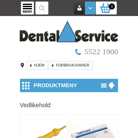
0
5522 1900
HJEM
FORBRUKSVARER
PRODUKTMENY
Utstyr
Vedlikehold
Røntgen / Kamera
Mikroskop
Vinkelstykker