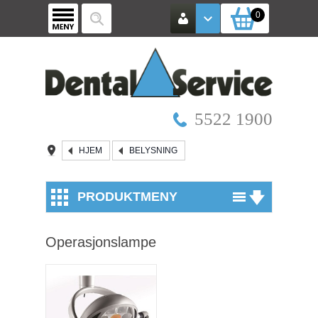
0
5522 1900
HJEM
BELYSNING
PRODUKTMENY
Utstyr
Operasjonslampe
Røntgen / Kamera
Mikroskop
Vinkelstykker