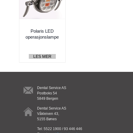
Turbiner og koblinger
Håndstykker og mikromotorer
Kirurgi
Polaris LED
operasjonslampe
Profylakse
Endo
LES MER
Kjeveortopedi
Sterilen
Lab
Dental Service AS
Postboks 54
Småutstyr
5849 Bergen
Forbruksvarer
Dental Service AS
Våkleiven 43,
Innredning
5155 Bønes
Belysning
Tel: 5522 1900 / 93 446 446