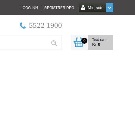
Min side
LOGG INN
REGISTRER DEG
5522 1900
Total sum:
0
Kr 0