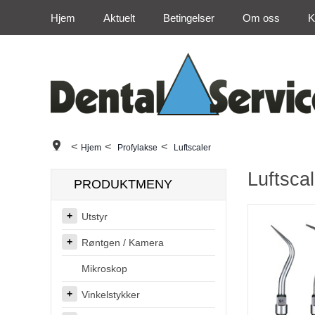
Hjem
Aktuelt
Betingelser
Om oss
K
<
<
<
Hjem
Profylakse
Luftscaler
Luftscal
PRODUKTMENY
Utstyr
Røntgen / Kamera
Mikroskop
Vinkelstykker