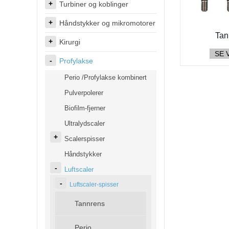
Turbiner og koblinger
Håndstykker og mikromotorer
Tan
Kirurgi
SE 
Profylakse
Perio /Profylakse kombinert
Pulverpolerer
Biofilm-fjerner
Ultralydscaler
Scalerspisser
Håndstykker
Luftscaler
Luftscaler-spisser
Tannrens
Perio