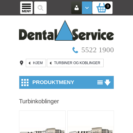
0
5522 1900
HJEM
TURBINER OG KOBLINGER
PRODUKTMENY
Utstyr
Turbinkoblinger
Røntgen / Kamera
Mikroskop
Vinkelstykker