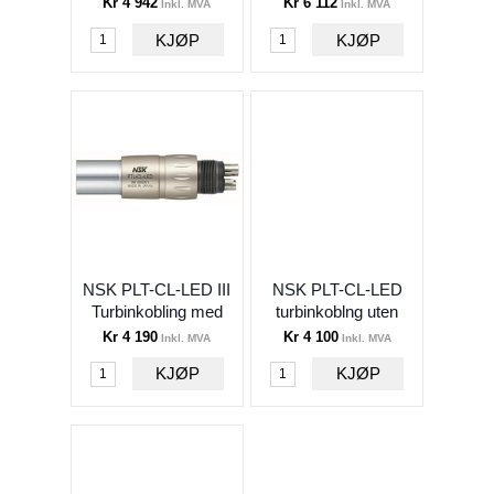
Kr 4 942
Kr 6 112
Inkl. MVA
Inkl. MVA
Lab
Småutstyr
Forbruksvarer
Innredning
Belysning
Sessler
Maskinrom
NSK PLT-CL-LED III
NSK PLT-CL-LED
Turbinkobling med
turbinkoblng uten
...
vann...
Kr 4 190
Kr 4 100
Inkl. MVA
Inkl. MVA