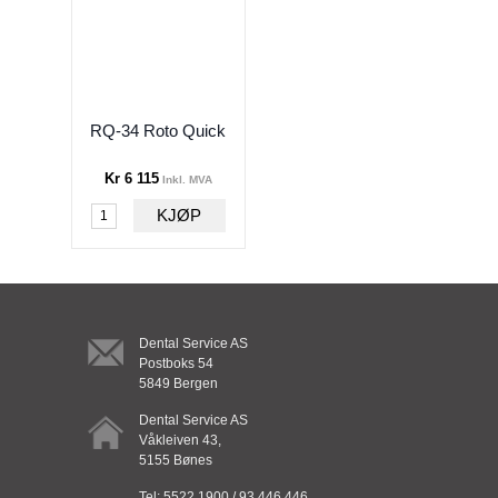
RQ-34 Roto Quick
Kr 6 115
Inkl. MVA
Dental Service AS
Postboks 54
5849 Bergen
Dental Service AS
Våkleiven 43,
5155 Bønes
Tel: 5522 1900 / 93 446 446