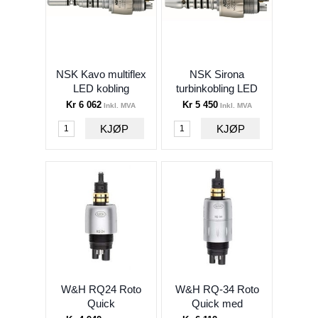
Turbiner og koblinger
Titan turbiner
Stål turbiner
NSK Kavo multiflex
NSK Sirona
Turbiner med minihode
LED kobling
turbinkobling LED
Spesialturbin 45°
Kr 6 062
Kr 5 450
Inkl. MVA
Inkl. MVA
W&H Turbiner
Turbinkoblinger
Håndstykker og mikromotorer
Kirurgi
Profylakse
Endo
Kjeveortopedi
W&H RQ24 Roto
W&H RQ-34 Roto
Sterilen
Quick
Quick med
regulering