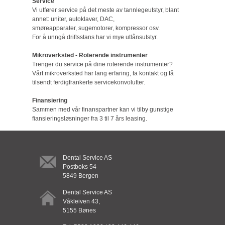
Service
Vi utfører service på det meste av tannlegeutstyr, blant
annet: uniter, autoklaver, DAC,
smøreapparater, sugemotorer, kompressor osv.
For å unngå driftsstans har vi mye utlånsutstyr.
Mikroverksted - Roterende instrumenter
Trenger du service på dine roterende instrumenter?
Vårt mikroverksted har lang erfaring, ta kontakt og få
tilsendt ferdigfrankerte servicekonvolutter.
Finansiering
Sammen med vår finanspartner kan vi tilby gunstige
fiansieringsløsninger fra 3 til 7 års leasing.
Dental Service AS
Postboks 54
5849 Bergen
Dental Service AS
Våkleiven 43,
5155 Bønes