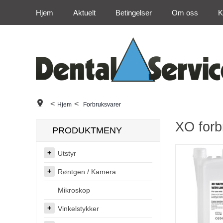
Hjem
Aktuelt
Betingelser
Om oss
K
<
<
Hjem
Forbruksvarer
XO forb
PRODUKTMENY
Utstyr
Røntgen / Kamera
Mikroskop
Vinkelstykker