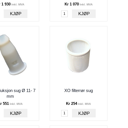
 1 930
Kr 1 070
Inkl. MVA
Inkl. MVA
ksjon sug Ø 11- 7
XO filterrør sug
mm
r 551
Kr 254
Inkl. MVA
Inkl. MVA