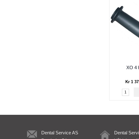
XO 4 
Kr 1 37
Dental Service AS
Dental Serv