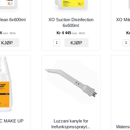
lean 6x600ml
XO Suction Disinfection
XO Mild
6x600ml
4
Kr 4 445
Kr
Inkl. MVA
Inkl. MVA
IC MAKE UP
Luzzani kanyle for
trefunksjonssprøyt...
Waterso