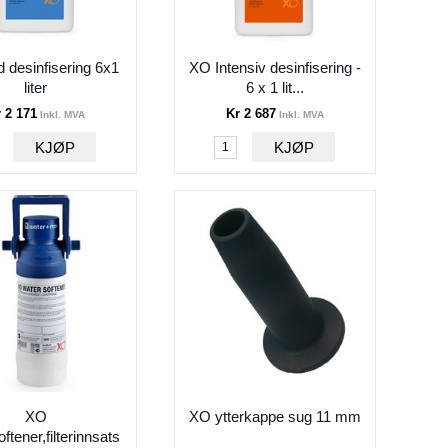
 desinfisering 6x1
XO Intensiv desinfisering -
liter
6 x 1 lit...
 2 171
Kr 2 687
Inkl. MVA
Inkl. MVA
XO
XO ytterkappe sug 11 mm
ftener,filterinnsats