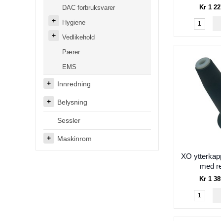
Kr 1 22
DAC forbruksvarer
Hygiene
Vedlikehold
Pærer
EMS
Innredning
Belysning
Sessler
Maskinrom
XO ytterka
med r
Kr 1 38