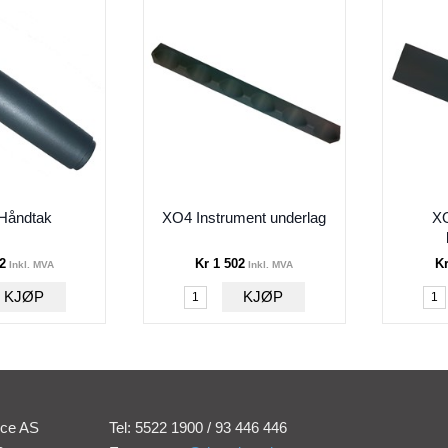
Håndtak
XO4 Instrument underlag
XO
2
Kr 1 502
Kr
Inkl. MVA
Inkl. MVA
ice AS
Tel: 5522 1900 / 93 446 446