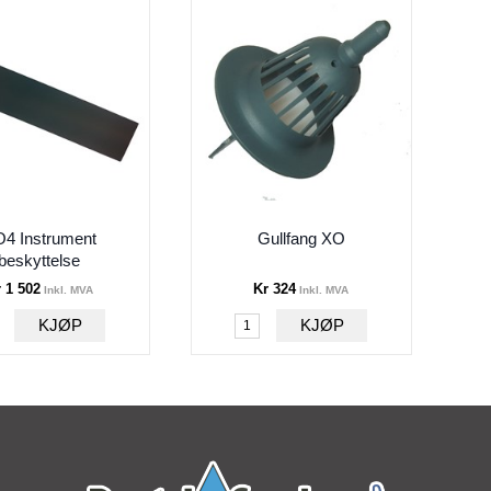
4 Instrument
Gullfang XO
beskyttelse
 1 502
Kr 324
Inkl. MVA
Inkl. MVA