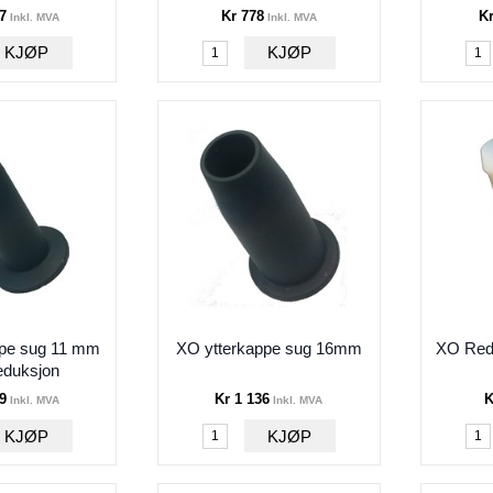
7
Kr 778
Kr
Inkl. MVA
Inkl. MVA
ppe sug 11 mm
XO ytterkappe sug 16mm
XO Redu
eduksjon
9
Kr 1 136
K
Inkl. MVA
Inkl. MVA