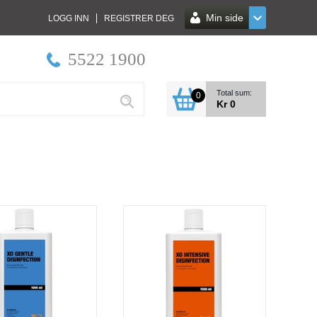
Min side
LOGG INN
REGISTRER DEG
5522 1900
Total sum:
0
Kr 0