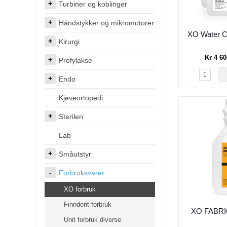
Turbiner og koblinger
Håndstykker og mikromotorer
XO Water C
Kirurgi
Kr 4 60
Profylakse
Endo
Kjeveortopedi
Sterilen
Lab
Småutstyr
Forbruksvarer
XO forbruk
Finndent forbruk
XO FABR
Unit forbruk diverse