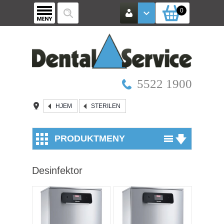
0
5522 1900
HJEM
STERILEN
PRODUKTMENY
Utstyr
Desinfektor
Røntgen / Kamera
Mikroskop
Vinkelstykker