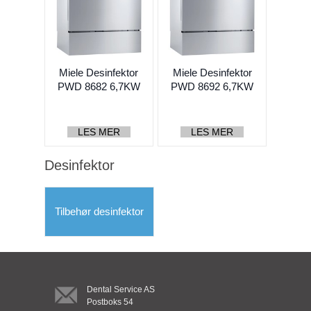
Turbiner og koblinger
Håndstykker og mikromotorer
Kirurgi
Miele Desinfektor
Miele Desinfektor
PWD 8682 6,7KW
PWD 8692 6,7KW
Profylakse
(23...
(23...
Endo
LES MER
LES MER
Kjeveortopedi
Desinfektor
Sterilen
Autoklav
Tilbehør desinfektor
Desinfektor
Tilbehør desinfektor
DAC
iCare
Dental Service AS
Foliesveiser
Postboks 54