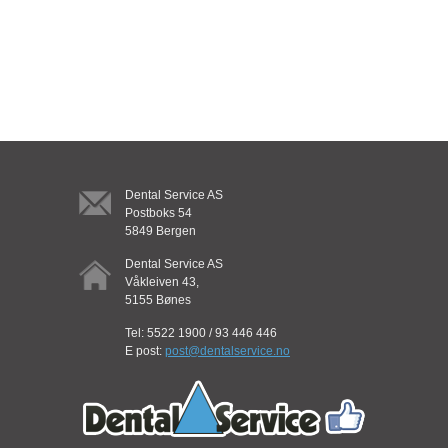
Turbiner og koblinger
Håndstykker og mikromotorer
Kirurgi
Profylakse
Endo
Dental Service AS
Kjeveortopedi
Postboks 54
5849 Bergen
Sterilen
Dental Service AS
Lab
Våkleiven 43,
5155 Bønes
Småutstyr
Tel: 5522 1900 / 93 446 446
E post:
post@dentalservice.no
Forbruksvarer
XO forbruk
Finndent forbruk
Unit forbruk diverse