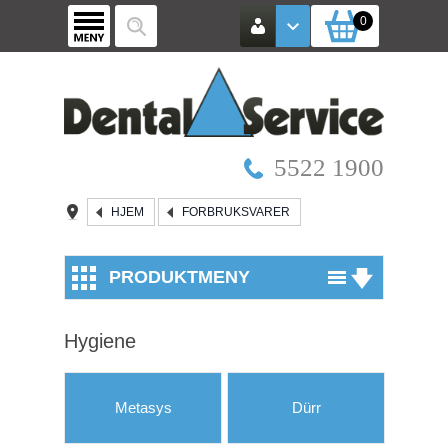
0
5522 1900
HJEM
FORBRUKSVARER
PRODUKTMENY
Utstyr
Hygiene
Røntgen / Kamera
Mikroskop
Metasys
Dürr
Vinkelstykker